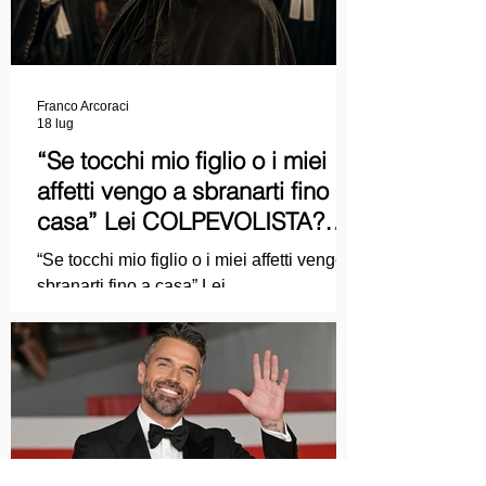
Franco Arcoraci
18 lug
“Se tocchi mio figlio o i miei
affetti vengo a sbranarti fino a
casa” Lei COLPEVOLISTA?
Ma mi faccia il piacere...
“Se tocchi mio figlio o i miei affetti vengo a
sbranarti fino a casa” Lei
COLPEVOLISTA? Ma mi faccia il piacere.