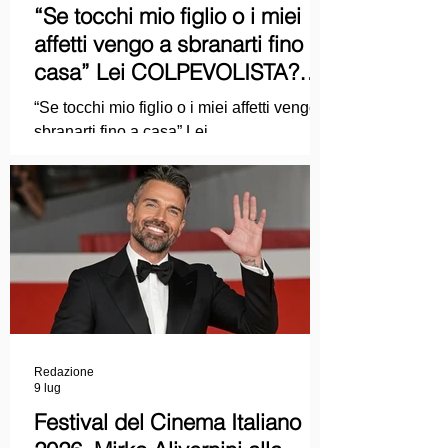
“Se tocchi mio figlio o i miei
affetti vengo a sbranarti fino a
casa” Lei COLPEVOLISTA?
Ma mi faccia il piacere...
“Se tocchi mio figlio o i miei affetti vengo a
sbranarti fino a casa” Lei
COLPEVOLISTA? Ma mi faccia il piacere.
Redazione
9 lug
Festival del Cinema Italiano