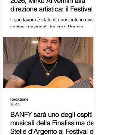
2026, Mirko Alivernini alla
direzione artistica: il Festival
punta sul dialogo tra tradizione
Il suo lavoro è stato riconosciuto in diversi
e nuove tecnologie
contesti nazionali, tra cui il Premio
Internazionale "Chioma di Berenice", il
Premio Starlight assegnato nell'ambito
della Mostra Internazionale d'Arte
Cinematografica di Venezia e le
collaborazioni con la Roma Film
Academy, dove ha tenuto incontri e
masterclass dedicati all'evoluzione del
linguaggio cinematografico.
Redazione
30 giu
BANFY sarà uno degli ospiti
musicali della Finalissima delle
Stelle d'Argento al Festival del