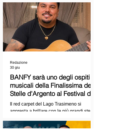
Premio Starlight assegnato nell'ambito
della Mostra Internazionale d'Arte
Cinematografica di Venezia e le
collaborazioni con la Roma Film
Academy, dove ha tenuto incontri e
masterclass dedicati all'evoluzione del
linguaggio cinematografico.
Redazione
30 giu
BANFY sarà uno degli ospiti
musicali della Finalissima delle
Stelle d'Argento al Festival del
Cinema Italiano 2026!
Il red carpet del Lago Trasimeno si
appresta a brillare con le più grandi stelle
dello spettacolo, del cinema e della
cultura italiana. La macchina