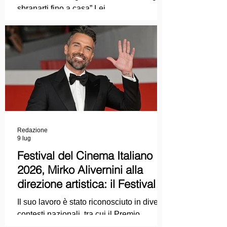
sbranarti fino a casa” Lei
COLPEVOLISTA? Ma mi faccia il piacere.
Redazione
9 lug
Festival del Cinema Italiano
2026, Mirko Alivernini alla
direzione artistica: il Festival
punta sul dialogo tra tradizione
Il suo lavoro è stato riconosciuto in diversi
e nuove tecnologie
contesti nazionali, tra cui il Premio
Internazionale "Chioma di Berenice", il