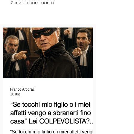
Scrivi un commento...
Franco Arcoraci
18 lug
“Se tocchi mio figlio o i miei
affetti vengo a sbranarti fino a
casa” Lei COLPEVOLISTA?
Ma mi faccia il piacere...
“Se tocchi mio figlio o i miei affetti vengo a