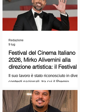
Redazione
9 lug
Festival del Cinema Italiano
2026, Mirko Alivernini alla
direzione artistica: il Festival
punta sul dialogo tra tradizione
Il suo lavoro è stato riconosciuto in diversi
e nuove tecnologie
contesti nazionali, tra cui il Premio
Internazionale "Chioma di Berenice", il
Premio Starlight assegnato nell'ambito
della Mostra Internazionale d'Arte
Cinematografica di Venezia e le
collaborazioni con la Roma Film