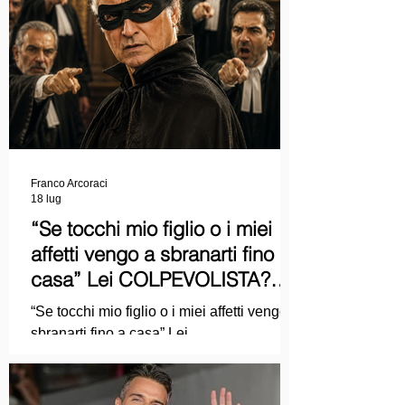
Franco Arcoraci
18 lug
“Se tocchi mio figlio o i miei
affetti vengo a sbranarti fino a
casa” Lei COLPEVOLISTA?
Ma mi faccia il piacere...
“Se tocchi mio figlio o i miei affetti vengo a
sbranarti fino a casa” Lei
COLPEVOLISTA? Ma mi faccia il piacere.