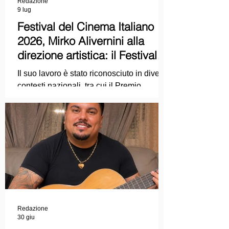
Redazione
9 lug
Festival del Cinema Italiano
2026, Mirko Alivernini alla
direzione artistica: il Festival
punta sul dialogo tra tradizione
Il suo lavoro è stato riconosciuto in diversi
e nuove tecnologie
contesti nazionali, tra cui il Premio
Internazionale "Chioma di Berenice", il
Premio Starlight assegnato nell'ambito
della Mostra Internazionale d'Arte
Cinematografica di Venezia e le
collaborazioni con la Roma Film
Academy, dove ha tenuto incontri e
masterclass dedicati all'evoluzione del
linguaggio cinematografico.
Redazione
30 giu