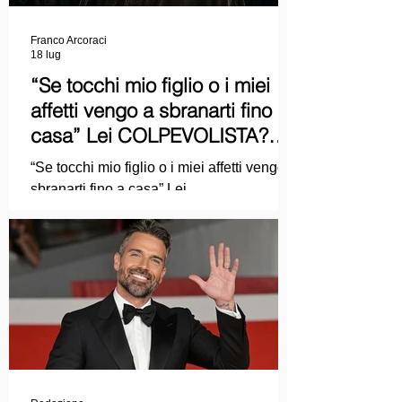
Franco Arcoraci
18 lug
“Se tocchi mio figlio o i miei
affetti vengo a sbranarti fino a
casa” Lei COLPEVOLISTA?
Ma mi faccia il piacere...
“Se tocchi mio figlio o i miei affetti vengo a
sbranarti fino a casa” Lei
COLPEVOLISTA? Ma mi faccia il piacere.