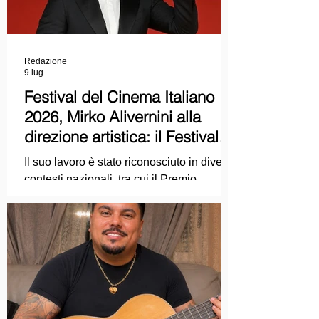
Redazione
9 lug
Festival del Cinema Italiano
2026, Mirko Alivernini alla
direzione artistica: il Festival
punta sul dialogo tra tradizione
Il suo lavoro è stato riconosciuto in diversi
e nuove tecnologie
contesti nazionali, tra cui il Premio
Internazionale "Chioma di Berenice", il
Premio Starlight assegnato nell'ambito
della Mostra Internazionale d'Arte
Cinematografica di Venezia e le
collaborazioni con la Roma Film
Academy, dove ha tenuto incontri e
masterclass dedicati all'evoluzione del
linguaggio cinematografico.