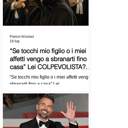
Franco Arcoraci
18 lug
“Se tocchi mio figlio o i miei
affetti vengo a sbranarti fino a
casa” Lei COLPEVOLISTA?
Ma mi faccia il piacere...
“Se tocchi mio figlio o i miei affetti vengo a
sbranarti fino a casa” Lei
COLPEVOLISTA? Ma mi faccia il piacere.