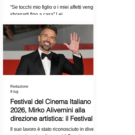
Ma mi faccia il piacere...
“Se tocchi mio figlio o i miei affetti vengo a
sbranarti fino a casa” Lei
COLPEVOLISTA? Ma mi faccia il piacere.
Redazione
9 lug
Festival del Cinema Italiano
2026, Mirko Alivernini alla
direzione artistica: il Festival
punta sul dialogo tra tradizione
Il suo lavoro è stato riconosciuto in diversi