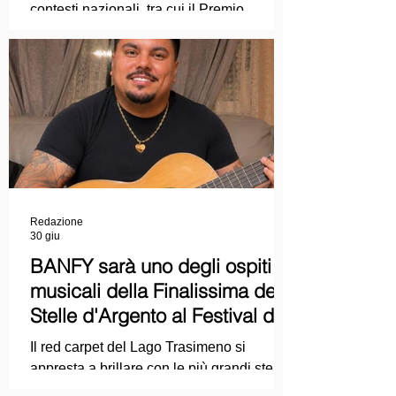
e nuove tecnologie
contesti nazionali, tra cui il Premio
Internazionale "Chioma di Berenice", il
Premio Starlight assegnato nell'ambito
della Mostra Internazionale d'Arte
Cinematografica di Venezia e le
collaborazioni con la Roma Film
Academy, dove ha tenuto incontri e
masterclass dedicati all'evoluzione del
linguaggio cinematografico.
Redazione
30 giu
BANFY sarà uno degli ospiti
musicali della Finalissima delle
Stelle d'Argento al Festival del
Cinema Italiano 2026!
Il red carpet del Lago Trasimeno si
appresta a brillare con le più grandi stelle
dello spettacolo, del cinema e della