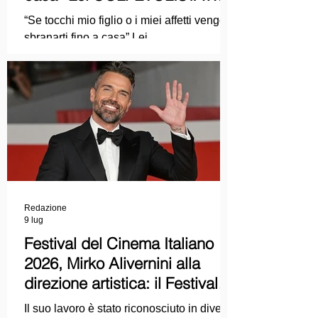
Ma mi faccia il piacere...
“Se tocchi mio figlio o i miei affetti vengo a
sbranarti fino a casa” Lei
COLPEVOLISTA? Ma mi faccia il piacere.
Redazione
9 lug
Festival del Cinema Italiano
2026, Mirko Alivernini alla
direzione artistica: il Festival
punta sul dialogo tra tradizione
Il suo lavoro è stato riconosciuto in diversi