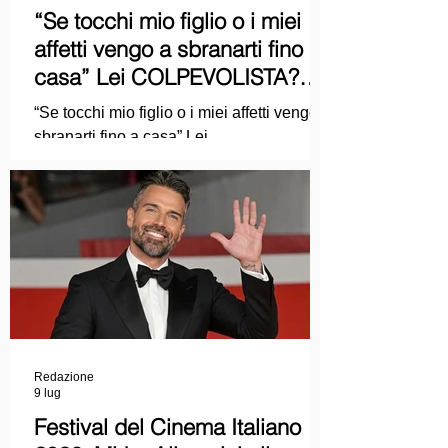
“Se tocchi mio figlio o i miei
affetti vengo a sbranarti fino a
casa” Lei COLPEVOLISTA?
Ma mi faccia il piacere...
“Se tocchi mio figlio o i miei affetti vengo a
sbranarti fino a casa” Lei
COLPEVOLISTA? Ma mi faccia il piacere.
Redazione
9 lug
Festival del Cinema Italiano