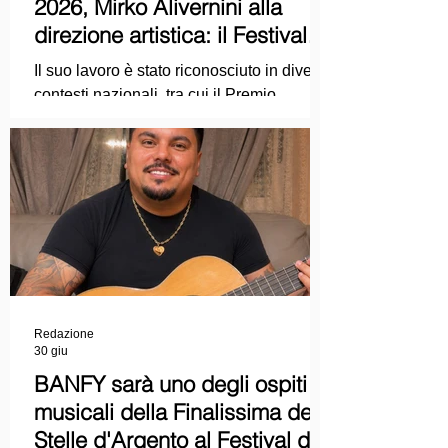
2026, Mirko Alivernini alla
direzione artistica: il Festival
punta sul dialogo tra tradizione
Il suo lavoro è stato riconosciuto in diversi
e nuove tecnologie
contesti nazionali, tra cui il Premio
Internazionale "Chioma di Berenice", il
Premio Starlight assegnato nell'ambito
della Mostra Internazionale d'Arte
Cinematografica di Venezia e le
collaborazioni con la Roma Film
Academy, dove ha tenuto incontri e
masterclass dedicati all'evoluzione del
linguaggio cinematografico.
Redazione
30 giu
BANFY sarà uno degli ospiti
musicali della Finalissima delle
Stelle d'Argento al Festival del