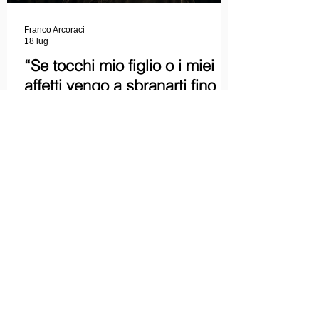
Franco Arcoraci
18 lug
“Se tocchi mio figlio o i miei
affetti vengo a sbranarti fino a
casa” Lei COLPEVOLISTA?
Ma mi faccia il piacere...
“Se tocchi mio figlio o i miei affetti vengo a
sbranarti fino a casa” Lei
COLPEVOLISTA? Ma mi faccia il piacere.
Redazione