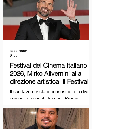
Redazione
9 lug
Festival del Cinema Italiano
2026, Mirko Alivernini alla
direzione artistica: il Festival
punta sul dialogo tra tradizione
Il suo lavoro è stato riconosciuto in diversi
e nuove tecnologie
contesti nazionali, tra cui il Premio
Internazionale "Chioma di Berenice", il
Premio Starlight assegnato nell'ambito
della Mostra Internazionale d'Arte
Cinematografica di Venezia e le