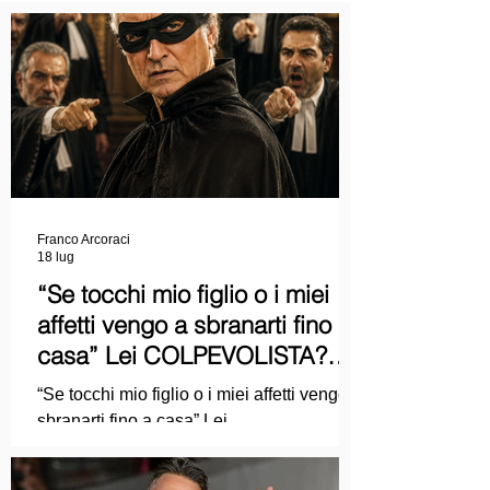
Franco Arcoraci
18 lug
“Se tocchi mio figlio o i miei
affetti vengo a sbranarti fino a
casa” Lei COLPEVOLISTA?
Ma mi faccia il piacere...
“Se tocchi mio figlio o i miei affetti vengo a
sbranarti fino a casa” Lei
COLPEVOLISTA? Ma mi faccia il piacere.