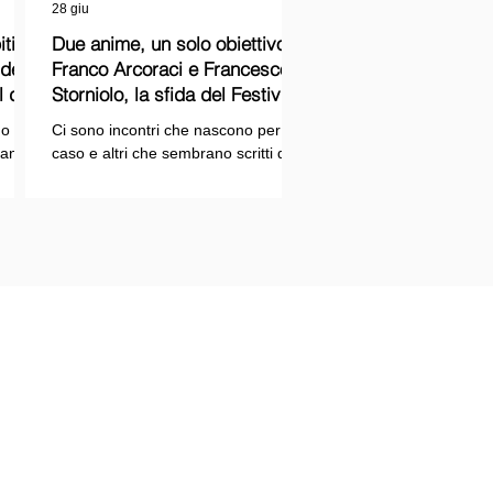
28 giu
ti
Due anime, un solo obiettivo:
Franco Arcoraci e Francesco
l del
Storniolo, la sfida del Festival
del Cinema Italiano sul Lago
o si
Ci sono incontri che nascono per
Trasimeno
randi
caso e altri che sembrano scritti dal
ema e
destino. Quello tra Franco Arcoraci e
ina
Francesco Storniolo appartiene alla
seconda categoria. Uno ha
 dal
trascorso gran parte della propria
vita in divisa, combattendo la
i con
criminalità organizzata nelle delicate
indagini della Sicilia orientale. L'altro
ne
è un imprenditore che, partendo da
SPAZIOPLAY.COM
origini semplici, ha costruito la
emento della testata SPAZIO NOTIZIE
propria attività con il lavoro e la
trazione n° 2503/13 del 27/12/2013 c/o
determinazione, fino a scegliere di
nale di Messina
investire in uno dei
tore responsabile: Mario Di Paola
re: Associazione Rtm
 Via U. Bonino, 11 98122 Messina