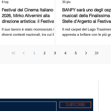
9 lug
30 giu
Festival del Cinema Italiano
BANFY sarà uno degli ospi
2026, Mirko Alivernini alla
musicali della Finalissima delle
direzione artistica: il Festival
Stelle d'Argento al Festiva
punta sul dialogo tra tradizione
Cinema Italiano 2026!
Il suo lavoro è stato riconosciuto in
Il red carpet del Lago Trasimen
e nuove tecnologie
diversi contesti nazionali, tra cui il
appresta a brillare con le più g
Premio Internazionale "Chioma di
stelle dello spettacolo, del cin
Berenice", il Premio Starlight
della cultura italiana. La macch
assegnato nell'ambito della Mostra
organizzativa del Festival del
1
2
3
4
5
Internazionale d'Arte
Cinema Italiano 2026 – guidata
Cinematografica di Venezia e le
presidente Franco Arcoraci e
collaborazioni con la Roma Film
l'organizzazione di Giusy Venut
Academy, dove ha tenuto incontri e
la direzione artistica di Mirko
masterclass dedicati all'evoluzione
Alivernini – promette un'edizio
TELE
del linguaggio cinematografico.
ricca di colpi di scena.
nato
Suppl
regis
Tribu
Diret
Edito
SUBSCRIBE
Sede: