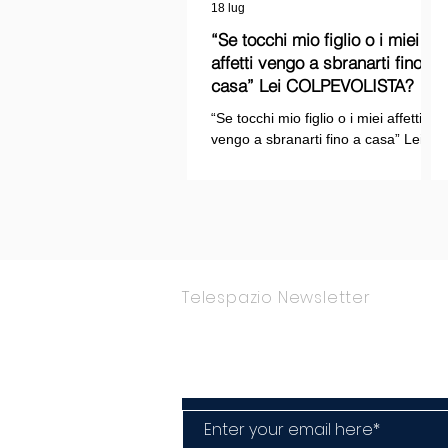
18 lug
“Se tocchi mio figlio o i miei
affetti vengo a sbranarti fino a
casa” Lei COLPEVOLISTA? Ma
mi faccia il piacere...
“Se tocchi mio figlio o i miei affetti
vengo a sbranarti fino a casa” Lei
COLPEVOLISTA? Ma mi faccia il
piacere.
Telespazio Newsletter
Rimani Aggior