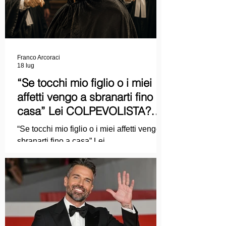
Franco Arcoraci
18 lug
“Se tocchi mio figlio o i miei
affetti vengo a sbranarti fino a
casa” Lei COLPEVOLISTA?
Ma mi faccia il piacere...
“Se tocchi mio figlio o i miei affetti vengo a
sbranarti fino a casa” Lei
COLPEVOLISTA? Ma mi faccia il piacere.