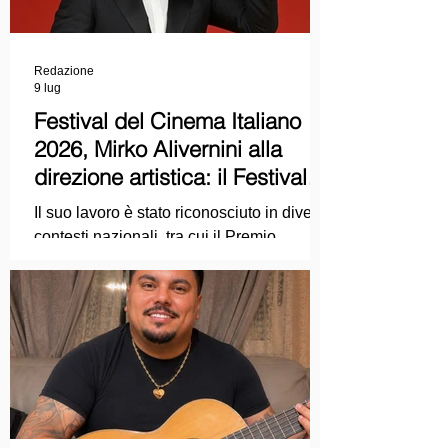
Redazione
9 lug
Festival del Cinema Italiano
2026, Mirko Alivernini alla
direzione artistica: il Festival
punta sul dialogo tra tradizione
Il suo lavoro è stato riconosciuto in diversi
e nuove tecnologie
contesti nazionali, tra cui il Premio
Internazionale "Chioma di Berenice", il
Premio Starlight assegnato nell'ambito
della Mostra Internazionale d'Arte
Cinematografica di Venezia e le
collaborazioni con la Roma Film
Academy, dove ha tenuto incontri e
masterclass dedicati all'evoluzione del
linguaggio cinematografico.