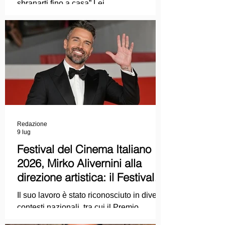
sbranarti fino a casa” Lei
COLPEVOLISTA? Ma mi faccia il piacere.
Redazione
9 lug
Festival del Cinema Italiano
2026, Mirko Alivernini alla
direzione artistica: il Festival
punta sul dialogo tra tradizione
Il suo lavoro è stato riconosciuto in diversi
e nuove tecnologie
contesti nazionali, tra cui il Premio
Internazionale "Chioma di Berenice", il