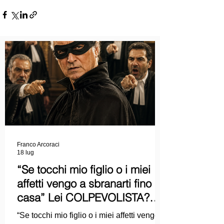
Franco Arcoraci
18 lug
“Se tocchi mio figlio o i miei
affetti vengo a sbranarti fino a
casa” Lei COLPEVOLISTA?
Ma mi faccia il piacere...
“Se tocchi mio figlio o i miei affetti vengo a