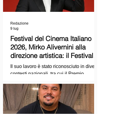
Redazione
9 lug
Festival del Cinema Italiano
2026, Mirko Alivernini alla
direzione artistica: il Festival
punta sul dialogo tra tradizione
Il suo lavoro è stato riconosciuto in diversi
e nuove tecnologie
contesti nazionali, tra cui il Premio
Internazionale "Chioma di Berenice", il
Premio Starlight assegnato nell'ambito
della Mostra Internazionale d'Arte
Cinematografica di Venezia e le
collaborazioni con la Roma Film
Academy, dove ha tenuto incontri e
masterclass dedicati all'evoluzione del
linguaggio cinematografico.