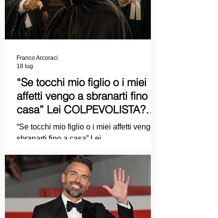
Franco Arcoraci
18 lug
“Se tocchi mio figlio o i miei
affetti vengo a sbranarti fino a
casa” Lei COLPEVOLISTA?
Ma mi faccia il piacere...
“Se tocchi mio figlio o i miei affetti vengo a
sbranarti fino a casa” Lei
COLPEVOLISTA? Ma mi faccia il piacere.