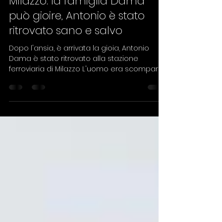
Bertucci Emilio
24 gen 2024
Milazzo: la famiglia Dama
può gioire, Antonio è stato
ritrovato sano e salvo
Dopo l'ansia, è arrivata la gioia, Antonio
Dama è stato ritrovato alla stazione
ferroviaria di Milazzo L'uomo era scomparso
ieri mattina...