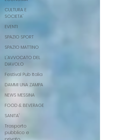
CULTURA E
SOCIETA'
EVENTI
SPAZIO SPORT
SPAZIO MATTINO
L'AVVOCATO DEL
DIAVOLO
Festival Pub Italia
DAMMI UNA ZAMPA
NEWS MESSINA
FOOD & BEVERAGE
SANITA'
Trasporto
pubblico e
privato