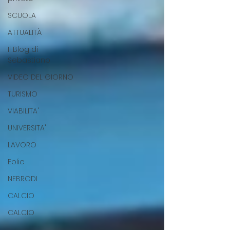
SCUOLA
ATTUALITÀ
Il Blog di
Sebastiano
VIDEO DEL GIORNO
TURISMO
VIABILITA'
UNIVERSITA'
LAVORO
Eolie
NEBRODI
CALCIO
CALCIO