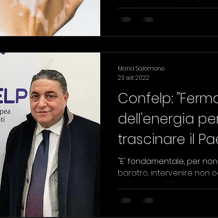
abbassare i costi delle c
DI
CALCIO
Maria Salomone
23 set 2022
Confelp: "Fermar
dell'energia pe
trascinare il P
baratro"
"E' fondamentale, per non f
baratro, intervenire non ogg
dell'energia!". Così esordisce 