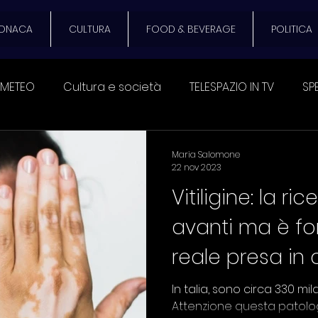
ONACA
CULTURA
FOOD & BEVERAGE
POLITICA
METEO
Cultura e società
TELESPAZIO IN TV
SP
ECONOMIA
CULTURA E SOCIETA'
EVENTI
SPAZIO
Maria Salomone
22 nov 2023
Vitiligine: la ri
ATO DEL DIAVOLO
Festival Pub Italia
DAMMI UNA Z
avanti ma è f
reale presa in 
EVERAGE
SANITA'
Trasporto pubblico e privato
pazienti
In talia, sono circa 330 mil
Attenzione questa patolo
stiano
VIDEO DEL GIORNO
TURISMO
VIABILITA'