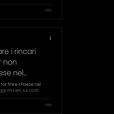
ure.
e i rincari
r non
aese nel
ar finire il Paese nel
i, ma ieri, sui costi
il...