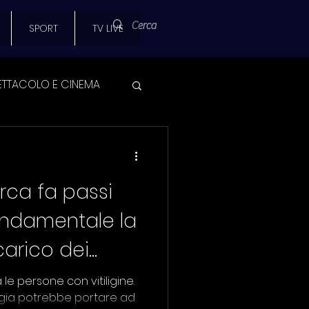
SPORT
TV LIVE
ETTACOLO E CINEMA
 SPORT
cerca fa passi
AMPA
ondamentale la
carico dei
SCUOLA
a le persone con vitiligine.
gia potrebbe portare ad
UNIVERSITA'