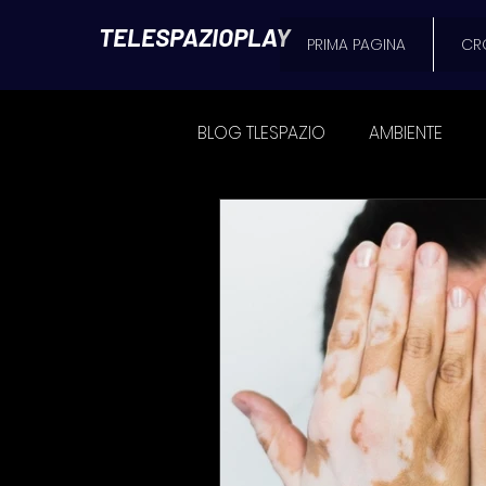
TELESPAZIOPLAY
PRIMA PAGINA
CR
BLOG TLESPAZIO
AMBIENTE
CRONACA
POLITICA
SPAZIO MATTINO
L'AVVOC
NEWS MESSINA
FOOD & B
ATTUALITÀ
Il Blog di Seba