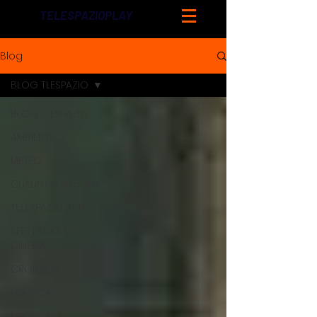
TELESPAZIOPLAY
Blog
BLOG TLESPAZIO
BLOG TLESPAZIO
AMBIENTE
METEO
Cultura e società
TELESPAZIO IN TV
SPETTACOLO E
CINEMA
CRONACA
POLITICA
ECONOMIA