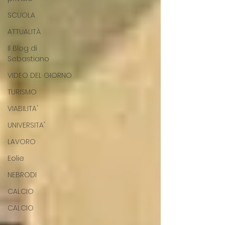
SCUOLA
ATTUALITÀ
Il Blog di
Sebastiano
VIDEO DEL GIORNO
TURISMO
VIABILITA'
UNIVERSITA'
LAVORO
Eolie
NEBRODI
CALCIO
CALCIO