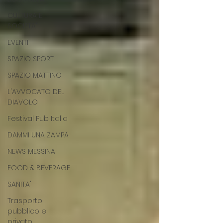
CULTURA E
SOCIETA'
EVENTI
SPAZIO SPORT
SPAZIO MATTINO
L'AVVOCATO DEL
DIAVOLO
Festival Pub Italia
DAMMI UNA ZAMPA
NEWS MESSINA
FOOD & BEVERAGE
SANITA'
Trasporto
pubblico e
privato