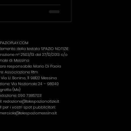
.
SPAZIOPLAY.COM
emento della testata SPAZIO NOTIZIE
trazione n° 2503/13 del 27/12/2013 c/o
nale di Messina
tore responsabile: Mario Di Paola
re: Associazione Rtm
 Via U. Bonino, 11 98122 Messina
ione: Via Nazionale 24 – 98040
grotta (Me)
Redazione: 090 7385703
l:
redazione@telespazionotizie.it
l per i vostri spot pubblicitari:
erciale@telespaziomessina.it