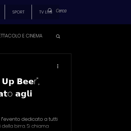
SPORT
TV LIVE
ETTACOLO E CINEMA
 SPORT
 𝗨𝗽 𝗕𝗲𝗲r",
AMPA
𝘁o 𝗮𝗴𝗹𝗶
SCUOLA
 lʼevento dedicato a tutti
i della birra. Si chiama
UNIVERSITA'