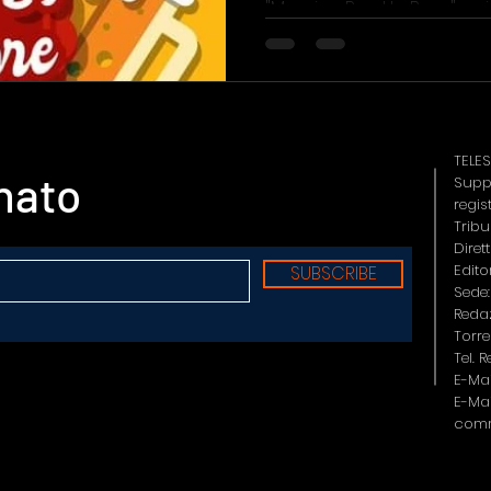
"Messina Pop Up Beer" e si..
DI
CALCIO
TELE
nato
Suppl
regis
Tribu
Diret
Edito
SUBSCRIBE
Sede:
Redaz
Torre
Tel. 
E-Mai
E-Mai
comm