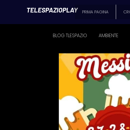
TELESPAZIOPLAY
PRIMA PAGINA
CR
BLOG TLESPAZIO
AMBIENTE
CRONACA
POLITICA
SPAZIO MATTINO
L'AVVOC
NEWS MESSINA
FOOD & B
ATTUALITÀ
Il Blog di Seba