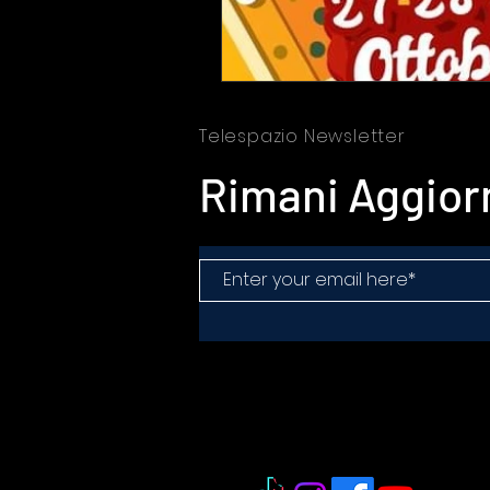
LAVORO
Eolie
NEBRO
Telespazio Newsletter
Rimani Aggior