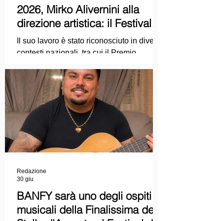
2026, Mirko Alivernini alla
direzione artistica: il Festival
punta sul dialogo tra tradizione
Il suo lavoro è stato riconosciuto in diversi
e nuove tecnologie
contesti nazionali, tra cui il Premio
Internazionale "Chioma di Berenice", il
Premio Starlight assegnato nell'ambito
della Mostra Internazionale d'Arte
Cinematografica di Venezia e le
collaborazioni con la Roma Film
Academy, dove ha tenuto incontri e
masterclass dedicati all'evoluzione del
linguaggio cinematografico.
Redazione
30 giu
BANFY sarà uno degli ospiti
musicali della Finalissima delle