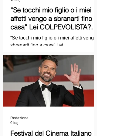
“Se tocchi mio figlio o i miei
affetti vengo a sbranarti fino a
casa” Lei COLPEVOLISTA?
Ma mi faccia il piacere...
“Se tocchi mio figlio o i miei affetti vengo a
sbranarti fino a casa” Lei
COLPEVOLISTA? Ma mi faccia il piacere.
Redazione
9 lug
Festival del Cinema Italiano