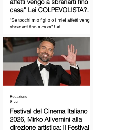
affetti vengo a sbranarti fino a
casa” Lei COLPEVOLISTA?
Ma mi faccia il piacere...
“Se tocchi mio figlio o i miei affetti vengo a
sbranarti fino a casa” Lei
COLPEVOLISTA? Ma mi faccia il piacere.
Redazione
9 lug
Festival del Cinema Italiano
2026, Mirko Alivernini alla
direzione artistica: il Festival