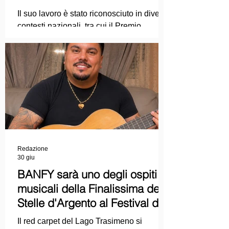
punta sul dialogo tra tradizione
Il suo lavoro è stato riconosciuto in diversi
e nuove tecnologie
contesti nazionali, tra cui il Premio
Internazionale "Chioma di Berenice", il
Premio Starlight assegnato nell'ambito
della Mostra Internazionale d'Arte
Cinematografica di Venezia e le
collaborazioni con la Roma Film
Academy, dove ha tenuto incontri e
masterclass dedicati all'evoluzione del
linguaggio cinematografico.
Redazione
30 giu
BANFY sarà uno degli ospiti
musicali della Finalissima delle
Stelle d'Argento al Festival del
Cinema Italiano 2026!
Il red carpet del Lago Trasimeno si