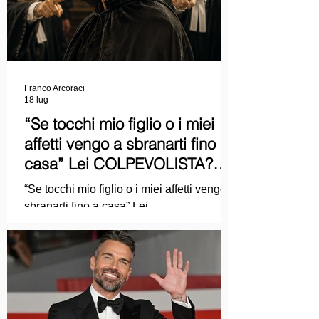
Franco Arcoraci
18 lug
“Se tocchi mio figlio o i miei
affetti vengo a sbranarti fino a
casa” Lei COLPEVOLISTA?
Ma mi faccia il piacere...
“Se tocchi mio figlio o i miei affetti vengo a
sbranarti fino a casa” Lei
COLPEVOLISTA? Ma mi faccia il piacere.