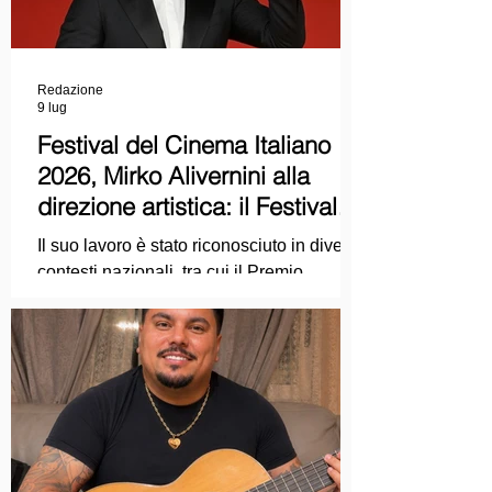
Redazione
9 lug
Festival del Cinema Italiano
2026, Mirko Alivernini alla
direzione artistica: il Festival
punta sul dialogo tra tradizione
Il suo lavoro è stato riconosciuto in diversi
e nuove tecnologie
contesti nazionali, tra cui il Premio
Internazionale "Chioma di Berenice", il
Premio Starlight assegnato nell'ambito
della Mostra Internazionale d'Arte
Cinematografica di Venezia e le
collaborazioni con la Roma Film
Academy, dove ha tenuto incontri e
masterclass dedicati all'evoluzione del
linguaggio cinematografico.