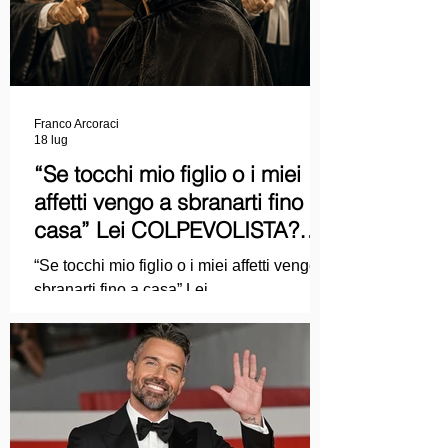
Franco Arcoraci
18 lug
“Se tocchi mio figlio o i miei
affetti vengo a sbranarti fino a
casa” Lei COLPEVOLISTA?
Ma mi faccia il piacere...
“Se tocchi mio figlio o i miei affetti vengo a
sbranarti fino a casa” Lei
COLPEVOLISTA? Ma mi faccia il piacere.