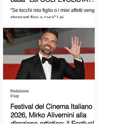
Ma mi faccia il piacere...
“Se tocchi mio figlio o i miei affetti vengo a
sbranarti fino a casa” Lei
COLPEVOLISTA? Ma mi faccia il piacere.
Redazione
9 lug
Festival del Cinema Italiano
2026, Mirko Alivernini alla
direzione artistica: il Festival
punta sul dialogo tra tradizione
Il suo lavoro è stato riconosciuto in diversi