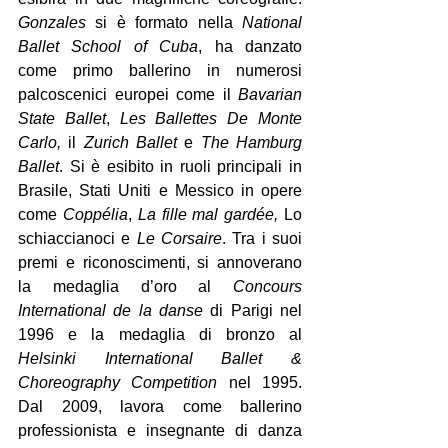
Gonzales
 si è formato nella 
National 
Ballet School of Cuba
, ha danzato 
come primo ballerino in numerosi 
palcoscenici europei come il 
Bavarian 
State Ballet
, 
Les Ballettes De Monte 
Carlo,
 il 
Zurich Ballet
 e 
The Hamburg 
Ballet
. Si è esibito in ruoli principali in 
Brasile, Stati Uniti e Messico in opere 
come 
Coppélia
, 
La fille mal gardée,
 Lo 
schiaccianoci e 
Le Corsaire
. Tra i suoi 
premi e riconoscimenti, si annoverano 
la medaglia d’oro al 
Concours 
International de la danse
 di Parigi nel 
1996 e la medaglia di bronzo al 
Helsinki International Ballet & 
Choreography Competition
 nel 1995. 
Dal 2009, lavora come ballerino 
professionista e insegnante di danza 