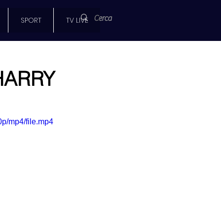
SPORT
TV LIVE
HARRY
p/mp4/file.mp4