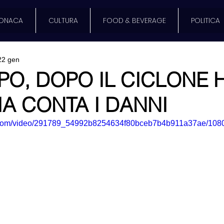
ONACA
CULTURA
FOOD & BEVERAGE
POLITICA
22 gen
PO, DOPO IL CICLONE 
LIA CONTA I DANNI
tic.com/video/291789_54992b8254634f80bceb7b4b911a37ae/1080