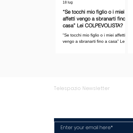
18 lug
“Se tocchi mio figlio o i miei
affetti vengo a sbranarti fino a
casa” Lei COLPEVOLISTA? Ma
mi faccia il piacere...
“Se tocchi mio figlio o i miei affetti
vengo a sbranarti fino a casa” Lei
COLPEVOLISTA? Ma mi faccia il
piacere.
Telespazio Newsletter
Rimani Aggior