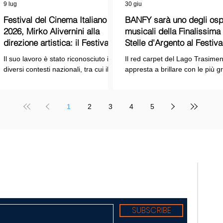
9 lug
30 giu
Festival del Cinema Italiano
BANFY sarà uno degli ospi
2026, Mirko Alivernini alla
musicali della Finalissima delle
direzione artistica: il Festival
Stelle d'Argento al Festiva
punta sul dialogo tra tradizione
Cinema Italiano 2026!
Il suo lavoro è stato riconosciuto in
Il red carpet del Lago Trasimen
e nuove tecnologie
diversi contesti nazionali, tra cui il
appresta a brillare con le più g
Premio Internazionale "Chioma di
stelle dello spettacolo, del cin
Berenice", il Premio Starlight
della cultura italiana. La macch
assegnato nell'ambito della Mostra
organizzativa del Festival del
1
2
3
4
5
Internazionale d'Arte
Cinema Italiano 2026 – guidata
Cinematografica di Venezia e le
presidente Franco Arcoraci e
collaborazioni con la Roma Film
l'organizzazione di Giusy Venut
Academy, dove ha tenuto incontri e
la direzione artistica di Mirko
masterclass dedicati all'evoluzione
Alivernini – promette un'edizio
TELE
del linguaggio cinematografico.
ricca di colpi di scena.
nato
Suppl
regis
Tribu
Diret
Edito
SUBSCRIBE
Sede: