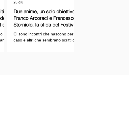
28 giu
ti
Due anime, un solo obiettivo:
Franco Arcoraci e Francesco
l del
Storniolo, la sfida del Festival
del Cinema Italiano sul Lago
o si
Ci sono incontri che nascono per
Trasimeno
randi
caso e altri che sembrano scritti dal
ema e
destino. Quello tra Franco Arcoraci e
ina
Francesco Storniolo appartiene alla
seconda categoria. Uno ha
 dal
trascorso gran parte della propria
vita in divisa, combattendo la
i con
criminalità organizzata nelle delicate
indagini della Sicilia orientale. L'altro
ne
è un imprenditore che, partendo da
SPAZIOPLAY.COM
origini semplici, ha costruito la
emento della testata SPAZIO NOTIZIE
propria attività con il lavoro e la
trazione n° 2503/13 del 27/12/2013 c/o
determinazione, fino a scegliere di
nale di Messina
investire in uno dei
tore responsabile: Mario Di Paola
re: Associazione Rtm
 Via U. Bonino, 11 98122 Messina