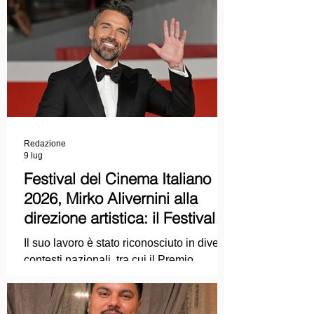
Redazione
9 lug
Festival del Cinema Italiano
2026, Mirko Alivernini alla
direzione artistica: il Festival
punta sul dialogo tra tradizione
Il suo lavoro è stato riconosciuto in diversi
e nuove tecnologie
contesti nazionali, tra cui il Premio
Internazionale "Chioma di Berenice", il
Premio Starlight assegnato nell'ambito
della Mostra Internazionale d'Arte