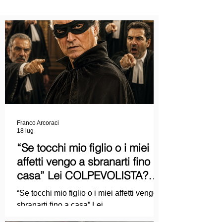
Franco Arcoraci
18 lug
“Se tocchi mio figlio o i miei
affetti vengo a sbranarti fino a
casa” Lei COLPEVOLISTA?
Ma mi faccia il piacere...
“Se tocchi mio figlio o i miei affetti vengo a
sbranarti fino a casa” Lei
COLPEVOLISTA? Ma mi faccia il piacere.