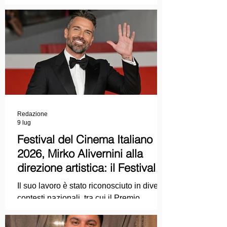
COLPEVOLISTA? Ma mi faccia il piacere.
Redazione
9 lug
Festival del Cinema Italiano
2026, Mirko Alivernini alla
direzione artistica: il Festival
punta sul dialogo tra tradizione
Il suo lavoro è stato riconosciuto in diversi
e nuove tecnologie
contesti nazionali, tra cui il Premio
Internazionale "Chioma di Berenice", il
Premio Starlight assegnato nell'ambito