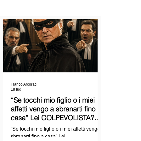
Franco Arcoraci
18 lug
“Se tocchi mio figlio o i miei
affetti vengo a sbranarti fino a
casa” Lei COLPEVOLISTA?
Ma mi faccia il piacere...
“Se tocchi mio figlio o i miei affetti vengo a
sbranarti fino a casa” Lei