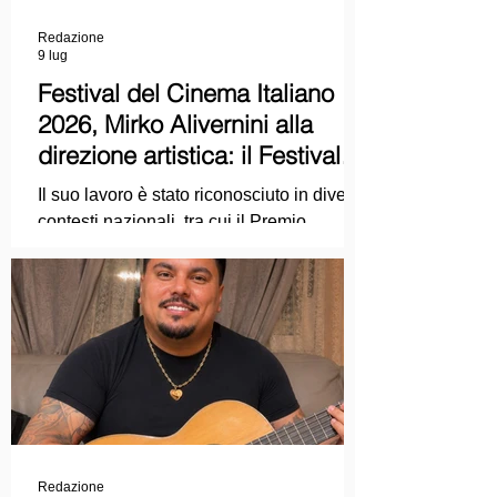
Redazione
9 lug
Festival del Cinema Italiano
2026, Mirko Alivernini alla
direzione artistica: il Festival
punta sul dialogo tra tradizione
Il suo lavoro è stato riconosciuto in diversi
e nuove tecnologie
contesti nazionali, tra cui il Premio
Internazionale "Chioma di Berenice", il
Premio Starlight assegnato nell'ambito
della Mostra Internazionale d'Arte
Cinematografica di Venezia e le
collaborazioni con la Roma Film
Academy, dove ha tenuto incontri e
masterclass dedicati all'evoluzione del
linguaggio cinematografico.
Redazione