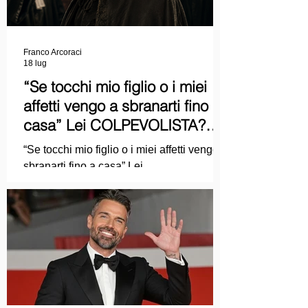
Franco Arcoraci
18 lug
“Se tocchi mio figlio o i miei
affetti vengo a sbranarti fino a
casa” Lei COLPEVOLISTA?
Ma mi faccia il piacere...
“Se tocchi mio figlio o i miei affetti vengo a
sbranarti fino a casa” Lei
COLPEVOLISTA? Ma mi faccia il piacere.