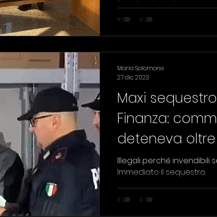
l’incolumità delle persone.
DI
CALCIO
Maria Salomone
27 dic 2023
Maxi sequestro 
Finanza: comm
deteneva oltre
illegali
Illegali perché invendibili senza specifca licenza.
Immediato il sequestro.