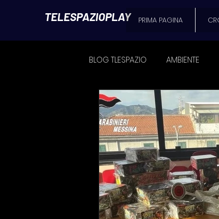
TELESPAZIOPLAY
PRIMA PAGINA
CR
BLOG TLESPAZIO
AMBIENTE
CRONACA
POLITICA
SPAZIO MATTINO
L'AVVOC
NEWS MESSINA
FOOD & B
ATTUALITÀ
Il Blog di Seba