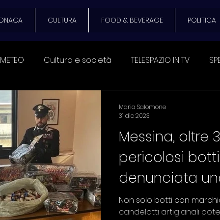
ONACA
CULTURA
FOOD & BEVERAGE
POLITICA
METEO
Cultura e società
TELESPAZIO IN TV
SP
ECONOMIA
CULTURA E SOCIETA'
EVENTI
SPAZIO
Maria Salomone
31 dic 2023
Messina, oltre 
ATO DEL DIAVOLO
Festival Pub Italia
DAMMI UNA Z
pericolosi botti 
denunciata u
EVERAGE
SANITA'
Trasporto pubblico e privato
Non solo botti con marchi
candelotti artigianali pot
stiano
VIDEO DEL GIORNO
TURISMO
VIABILITA'