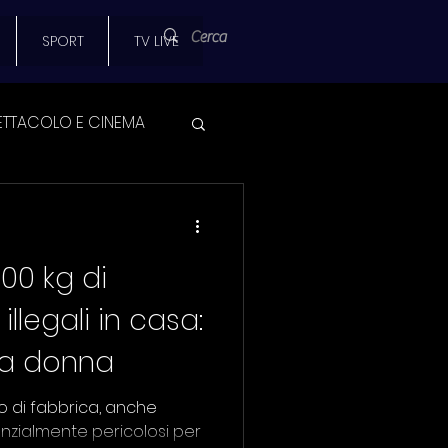
SPORT
TV LIVE
ETTACOLO E CINEMA
 SPORT
300 kg di
AMPA
illegali in casa:
na donna
SCUOLA
o di fabbrica, anche
enzialmente pericolosi per
UNIVERSITA'