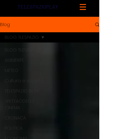
TELESPAZIOPLAY
Blog
BLOG TLESPAZIO
BLOG TLESPAZIO
AMBIENTE
METEO
Cultura e società
TELESPAZIO IN TV
SPETTACOLO E
CINEMA
CRONACA
POLITICA
ECONOMIA