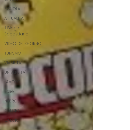
SCUOLA
ATTUALITÀ
Il Blog di
Sebastiano
VIDEO DEL GIORNO
TURISMO
VIABILITA'
UNIVERSITA'
LAVORO
Eolie
NEBRODI
CALCIO
CALCIO