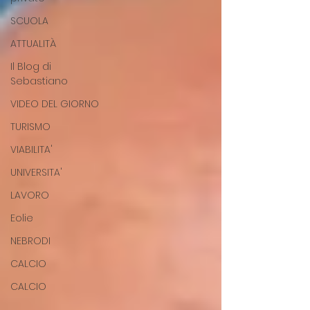
SCUOLA
ATTUALITÀ
Il Blog di
Sebastiano
VIDEO DEL GIORNO
TURISMO
VIABILITA'
UNIVERSITA'
LAVORO
Eolie
NEBRODI
CALCIO
CALCIO