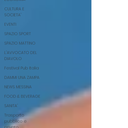
CULTURA E
SOCIETA'
EVENTI
SPAZIO SPORT
SPAZIO MATTINO
L'AVVOCATO DEL
DIAVOLO
Festival Pub Italia
DAMMI UNA ZAMPA
NEWS MESSINA
FOOD & BEVERAGE
SANITA'
Trasporto
pubblico e
privato