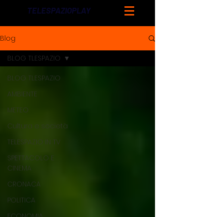
TELESPAZIOPLAY
Blog
BLOG TLESPAZIO
BLOG TLESPAZIO
AMBIENTE
METEO
Cultura e società
TELESPAZIO IN TV
SPETTACOLO E
CINEMA
CRONACA
POLITICA
ECONOMIA