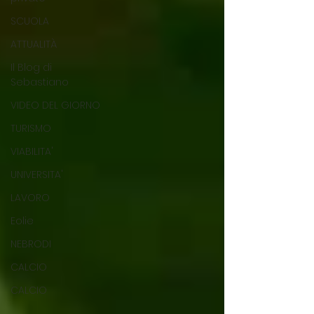
SCUOLA
ATTUALITÀ
Il Blog di
Sebastiano
VIDEO DEL GIORNO
TURISMO
VIABILITA'
UNIVERSITA'
LAVORO
Eolie
NEBRODI
CALCIO
CALCIO