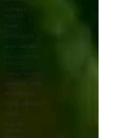
CULTURA E
SOCIETA'
EVENTI
SPAZIO SPORT
SPAZIO MATTINO
L'AVVOCATO DEL
DIAVOLO
Festival Pub Italia
DAMMI UNA ZAMPA
NEWS MESSINA
FOOD & BEVERAGE
SANITA'
Trasporto
pubblico e
privato