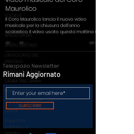
Maurolico
CULTURA E
SOCIETA'
Il Coro Maurolico lancia il nuovo video
EVENTI
musicale per la chiusura dell’anno
scolastico. Il video uscito questa mattina su
SPAZIO SPORT
YouTube è stato
SPAZIO MATTINO
L'AVVOCATO DEL
DIAVOLO
Telespazio Newsletter
Festival Pub Italia
Rimani Aggiornato
DAMMI UNA ZAMPA
NEWS MESSINA
FOOD & BEVERAGE
SUBSCRIBE
SANITA'
Trasporto
pubblico e
privato