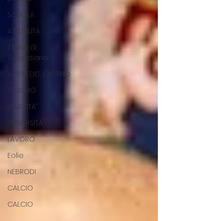
SCUOLA
ATTUALITÀ
Il Blog di
Sebastiano
VIDEO DEL GIORNO
TURISMO
VIABILITA'
UNIVERSITA'
LAVORO
Eolie
NEBRODI
CALCIO
CALCIO