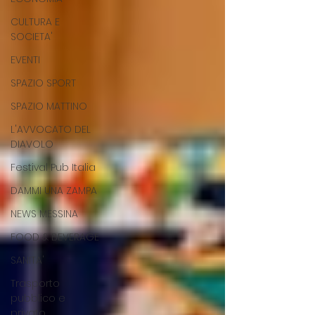
CULTURA E
SOCIETA'
EVENTI
SPAZIO SPORT
SPAZIO MATTINO
L'AVVOCATO DEL
DIAVOLO
Festival Pub Italia
DAMMI UNA ZAMPA
NEWS MESSINA
FOOD & BEVERAGE
SANITA'
Trasporto
pubblico e
privato