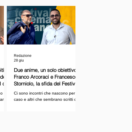
Redazione
28 giu
ti
Due anime, un solo obiettivo:
Franco Arcoraci e Francesco
l del
Storniolo, la sfida del Festival
del Cinema Italiano sul Lago
o si
Ci sono incontri che nascono per
Trasimeno
randi
caso e altri che sembrano scritti dal
ema e
destino. Quello tra Franco Arcoraci e
ina
Francesco Storniolo appartiene alla
seconda categoria. Uno ha
 dal
trascorso gran parte della propria
vita in divisa, combattendo la