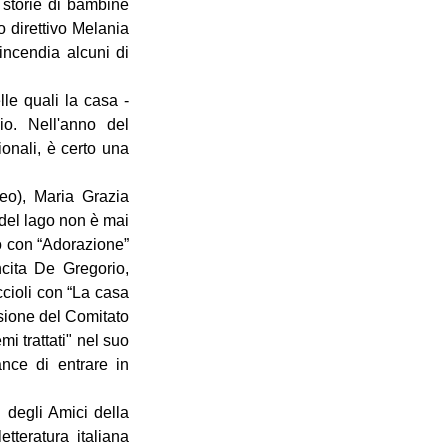
 storie di bambine 
 direttivo Melania 
ncendia alcuni di 
le quali la casa - 
o. Nell'anno del 
nali, è certo una 
eo), Maria Grazia 
del lago non è mai 
o con “Adorazione” 
cita De Gregorio, 
ioli con “La casa 
sione del Comitato 
i trattati" nel suo 
ce di entrare in 
 degli Amici della 
teratura italiana 