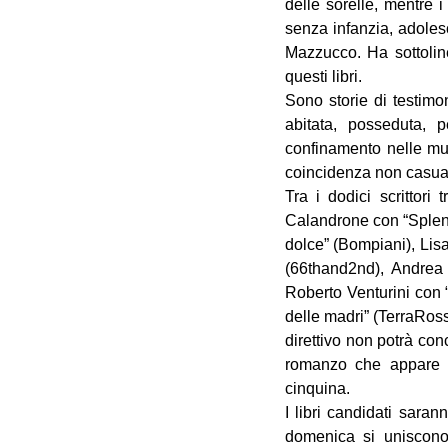
delle sorelle, mentre i
senza infanzia, adolesc
Mazzucco. Ha sottoline
questi libri. 
Sono storie di testimo
abitata, posseduta, p
confinamento nelle mur
coincidenza non casua
Tra i dodici scrittori
Calandrone con “Splend
dolce” (Bompiani), Lis
(66thand2nd), Andrea B
Roberto Venturini con 
delle madri” (TerraRoss
direttivo non potrà conc
romanzo che appare "
cinquina.
I libri candidati saran
domenica si uniscono q