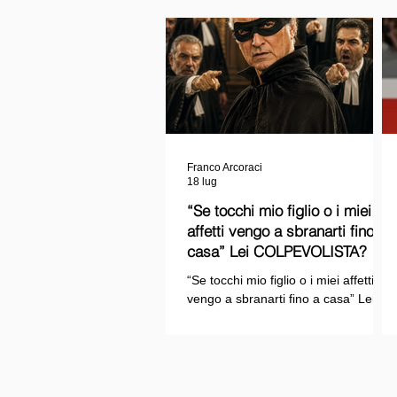
Franco Arcoraci
18 lug
“Se tocchi mio figlio o i miei
affetti vengo a sbranarti fino a
casa” Lei COLPEVOLISTA? Ma
mi faccia il piacere...
“Se tocchi mio figlio o i miei affetti
vengo a sbranarti fino a casa” Lei
COLPEVOLISTA? Ma mi faccia il
piacere.