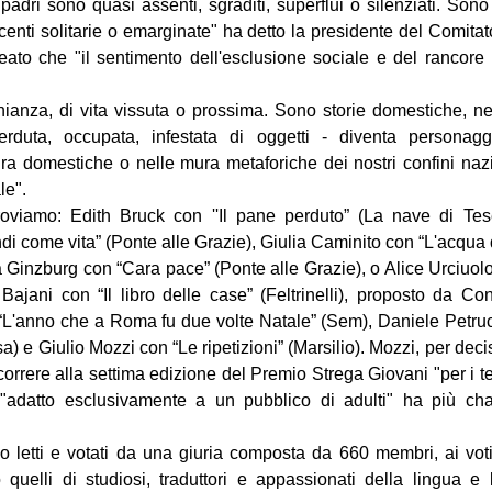
 padri sono quasi assenti, sgraditi, superflui o silenziati. Sono
enti solitarie o emarginate" ha detto la presidente del Comitato
ato che "il sentimento dell'esclusione sociale e del rancore i
nianza, di vita vissuta o prossima. Sono storie domestiche, nel
erduta, occupata, infestata di oggetti - diventa personaggi
a domestiche o nelle mura metaforiche dei nostri confini nazio
le".
 troviamo: Edith Bruck con ''Il pane perduto” (La nave di Tes
i come vita” (Ponte alle Grazie), Giulia Caminito con “L'acqua 
a Ginzburg con “Cara pace” (Ponte alle Grazie), o Alice Urciuol
ajani con “Il libro delle case” (Feltrinelli), proposto da Con
“L'anno che a Roma fu due volte Natale” (Sem), Daniele Petrucc
a) e Giulio Mozzi con “Le ripetizioni” (Marsilio). Mozzi, per deci
orrere alla settima edizione del Premio Strega Giovani "per i tem
adatto esclusivamente a un pubblico di adulti" ha più chan
no letti e votati da una giuria composta da 660 membri, ai voti
uelli di studiosi, traduttori e appassionati della lingua e let