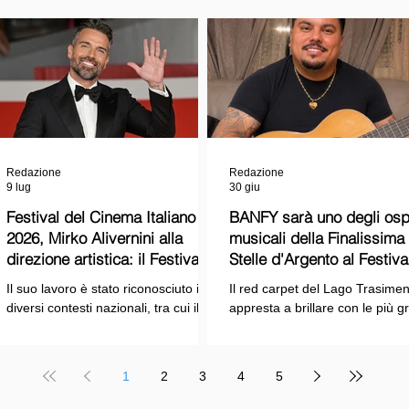
Redazione
Redazione
9 lug
30 giu
Festival del Cinema Italiano
BANFY sarà uno degli ospi
2026, Mirko Alivernini alla
musicali della Finalissima delle
direzione artistica: il Festival
Stelle d'Argento al Festiva
punta sul dialogo tra tradizione
Cinema Italiano 2026!
Il suo lavoro è stato riconosciuto in
Il red carpet del Lago Trasimen
e nuove tecnologie
diversi contesti nazionali, tra cui il
appresta a brillare con le più g
Premio Internazionale "Chioma di
stelle dello spettacolo, del cin
Berenice", il Premio Starlight
della cultura italiana. La macch
assegnato nell'ambito della Mostra
organizzativa del Festival del
1
2
3
4
5
Internazionale d'Arte
Cinema Italiano 2026 – guidata
Cinematografica di Venezia e le
presidente Franco Arcoraci e