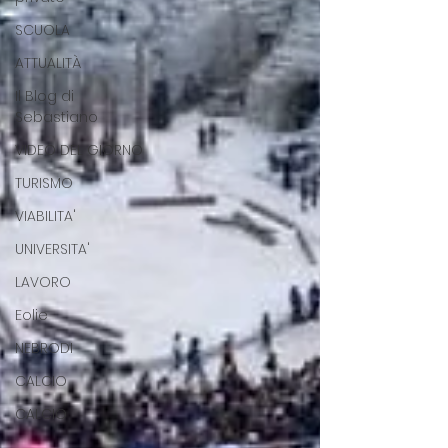
SCUOLA
ATTUALITÀ
Il Blog di
Sebastiano
VIDEO DEL GIORNO
TURISMO
VIABILITA'
UNIVERSITA'
LAVORO
Eolie
NEBRODI
CALCIO
CALCIO