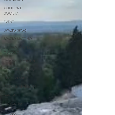
CULTURA E
SOCIETA'
EVENTI
SPAZIO SPORT
SPAZIO MATTINO
L'AVVOCATO DEL
DIAVOLO
Festival Pub Italia
DAMMI UNA ZAMPA
NEWS MESSINA
FOOD & BEVERAGE
SANITA'
Trasporto
pubblico e
privato