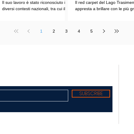
Il suo lavoro è stato riconosciuto in
Il red carpet del Lago Trasimen
e nuove tecnologie
diversi contesti nazionali, tra cui il
appresta a brillare con le più g
Premio Internazionale "Chioma di
stelle dello spettacolo, del cin
Berenice", il Premio Starlight
della cultura italiana. La macch
assegnato nell'ambito della Mostra
organizzativa del Festival del
1
2
3
4
5
Internazionale d'Arte
Cinema Italiano 2026 – guidata
Cinematografica di Venezia e le
presidente Franco Arcoraci e
collaborazioni con la Roma Film
l'organizzazione di Giusy Venut
Academy, dove ha tenuto incontri e
la direzione artistica di Mirko
masterclass dedicati all'evoluzione
Alivernini – promette un'edizio
TELE
del linguaggio cinematografico.
ricca di colpi di scena.
nato
Suppl
regis
Tribu
Diret
Edito
SUBSCRIBE
Sede:
Redaz
Torre
Tel. 
E-Mai
E-Mai