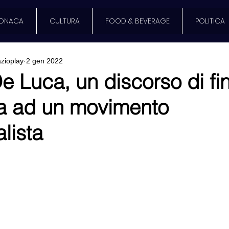
ONACA
CULTURA
FOOD & BEVERAGE
POLITICA
zioplay
2 gen 2022
e Luca, un discorso di fi
va ad un movimento
lista