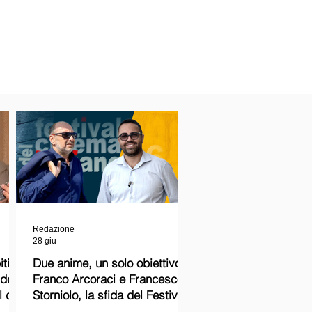
Redazione
28 giu
ti
Due anime, un solo obiettivo:
Franco Arcoraci e Francesco
l del
Storniolo, la sfida del Festival
del Cinema Italiano sul Lago