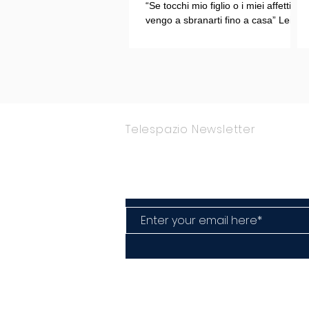
“Se tocchi mio figlio o i miei affetti
vengo a sbranarti fino a casa” Lei
COLPEVOLISTA? Ma mi faccia il
piacere.
Telespazio Newsletter
Rimani Aggior