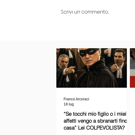
Scrivi un commento...
Franco Arcoraci
18 lug
“Se tocchi mio figlio o i miei
affetti vengo a sbranarti fino a
casa” Lei COLPEVOLISTA? Ma
mi faccia il piacere...