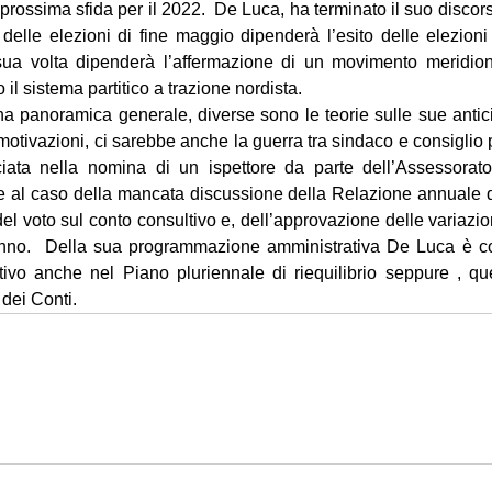
a prossima sfida per il 2022.  De Luca, ha terminato il suo disco
delle elezioni di fine maggio dipenderà l’esito delle elezioni 
ua volta dipenderà l’affermazione di un movimento meridiona
 il sistema partitico a trazione nordista. 
anoramica generale, diverse sono le teorie sulle sue anticip
 motivazioni, ci sarebbe anche la guerra tra sindaco e consiglio p
iata nella nomina di un ispettore da parte dell’Assessorato
e al caso della mancata discussione della Relazione annuale di 
del voto sul conto consultivo e, dell’approvazione delle variazioni
l’anno.  Della sua programmazione amministrativa De Luca è 
itivo anche nel Piano pluriennale di riequilibrio seppure , qu
dei Conti. 