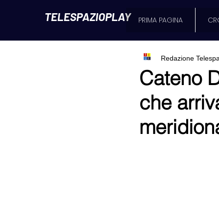
TELESPAZIOPLAY
PRIMA PAGINA
CR
Redazione Telespa
Cateno D
che arri
meridiona