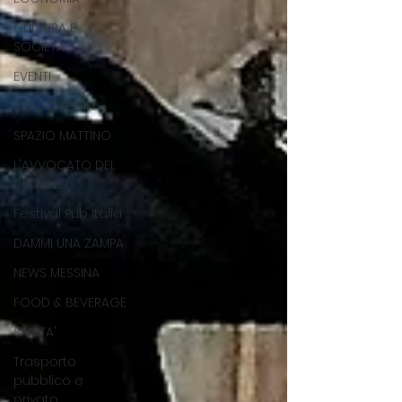
CULTURA E
SOCIETA'
EVENTI
SPAZIO SPORT
SPAZIO MATTINO
L'AVVOCATO DEL
DIAVOLO
Festival Pub Italia
DAMMI UNA ZAMPA
NEWS MESSINA
FOOD & BEVERAGE
SANITA'
Trasporto
pubblico e
privato