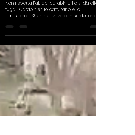
Maria Salomone
14 dic 2023
Forza un posto di blocco a
Milazzo e fugge, i Carabinieri
lo arrestano
Non rispetta l'alt dei carabinieri e si dà alla
fuga. I Carabinieri lo catturano e lo
arrestano. Il 39enne aveva con sé del crack.