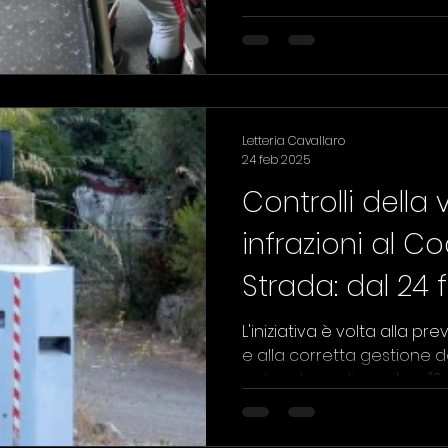
riposo
DI
CALCIO
Letteria Cavallaro
24 feb 2025
Controlli della 
infrazioni al C
Strada: dal 24 
marzo
L'iniziativa è volta alla pre
e alla corretta gestione d
autovelox e dispositivo "S