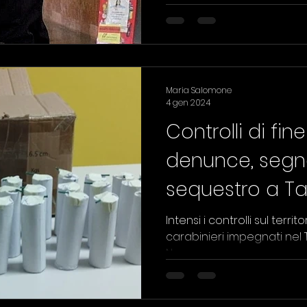
Maria Salomone
4 gen 2024
Controlli di fin
denunce, segna
sequestro a T
Intensi i controlli sul terri
carabinieri impegnati nel
Naxos.