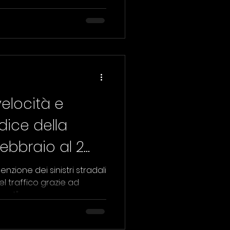
velocità e
odice della
febbraio al 2
venzione dei sinistri stradali
el traffico grazie ad
cout"