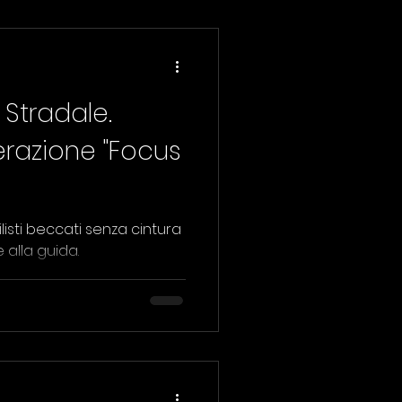
 Stradale.
erazione "Focus
listi beccati senza cintura
e alla guida.