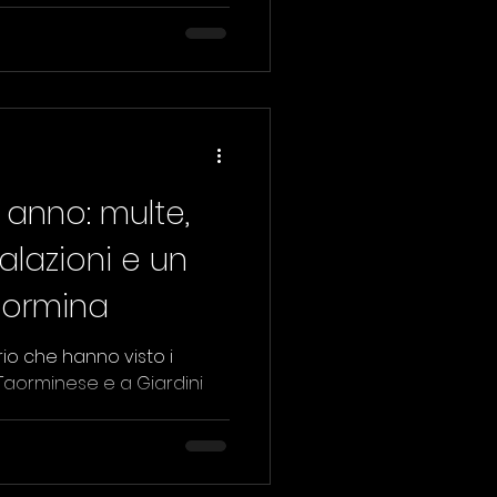
e anno: multe,
lazioni e un
aormina
torio che hanno visto i
 Taorminese e a Giardini