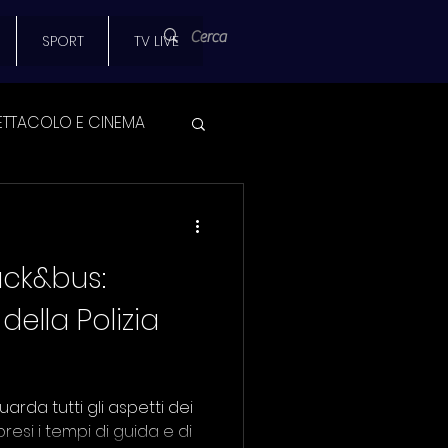
SPORT
TV LIVE
ETTACOLO E CINEMA
 SPORT
uck&bus:
AMPA
 della Polizia
SCUOLA
uarda tutti gli aspetti dei
presi i tempi di guida e di
UNIVERSITA'