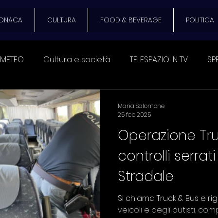
ONACA
CULTURA
FOOD & BEVERAGE
POLITICA
METEO
Cultura e società
TELESPAZIO IN TV
SP
ECONOMIA
CULTURA E SOCIETA'
EVENTI
SPAZIO
Maria Salomone
25 feb 2025
Operazione Tr
ATO DEL DIAVOLO
Festival Pub Italia
DAMMI UNA Z
controlli serrati
Stradale
EVERAGE
SANITA'
Trasporto pubblico e privato
Si chiama Truck & Bus e rig
veicoli e degli autisti, com
stiano
VIDEO DEL GIORNO
TURISMO
VIABILITA'