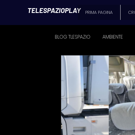
TELESPAZIOPLAY
PRIMA PAGINA
CR
BLOG TLESPAZIO
AMBIENTE
CRONACA
POLITICA
SPAZIO MATTINO
L'AVVOC
NEWS MESSINA
FOOD & B
ATTUALITÀ
Il Blog di Seba